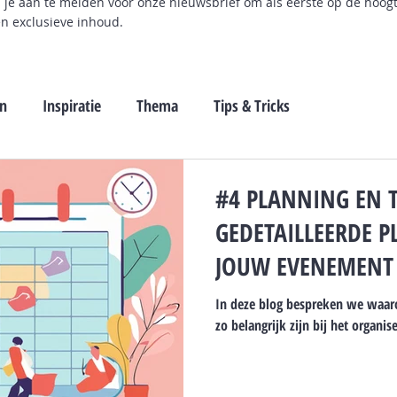
m je aan te melden voor onze nieuwsbrief om als eerste op de hoog
en exclusieve inhoud.
en
Inspiratie
Thema
Tips & Tricks
#4 PLANNING EN T
GEDETAILLEERDE 
JOUW EVENEMENT
In deze blog bespreken we waaro
zo belangrijk zijn bij het organi