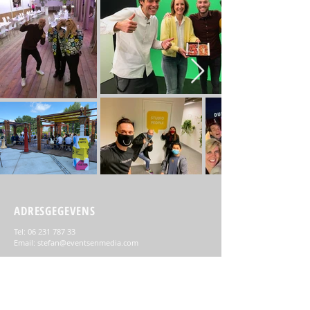
ADRESGEGEVENS
Tel:
06 231 787 33
Email:
stefan@eventsenmedia.com
Hoflaan 45
5223 LT 's-Hertogenbosch