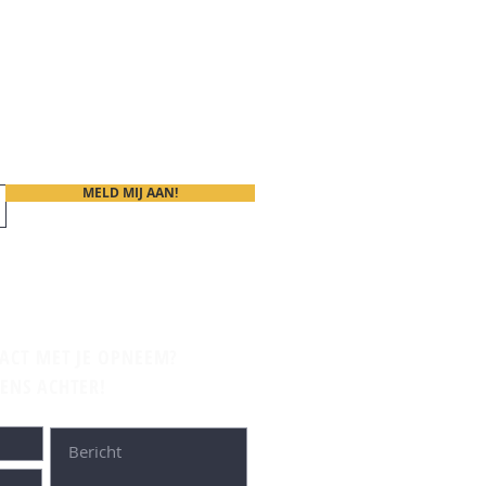
MELD MIJ AAN!
TACT MET JE OPNEEM?
VENS ACHTER!