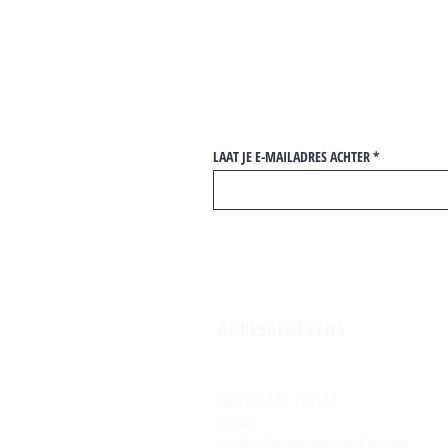
LAAT JE E-MAILADRES ACHTER
ADRESGEGEVENS
Tel:
06 231 787 33
Email:
stefan@eventsenmedia.com