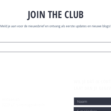
JOIN THE CLUB
Meld je aan voor de nieuwsbrief en ontvang als eerste updates en nieuwe blogs!
WIL JE DAT IK CON
LAAT DAN JE GEGE
Hoflaan 45
5223 LT 's-Hertogenbosch