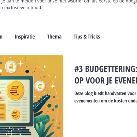
m je aan te melden voor onze nieuwsbrief om als eerste op de hoog
en exclusieve inhoud.
en
Inspiratie
Thema
Tips & Tricks
#3 BUDGETTERING:
OP VOOR JE EVEN
Deze blog biedt handvatten voor
evenementen om de kosten onder