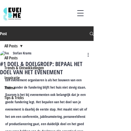
Post
All Posts
Stefan Krams
All Posts
#1 DOEL & DOELGROEP: BEPAAL HET
Trends & Ontwikkelingen
DOEL VAN HET EVENEMENT
Inspiratie
Een evenement organiseren is als het bouwen van een 
Thema
huis - zonder de fundering blijft het huis niet stevig staan. 
Daarom is het bij evenementen ook belangrijk dat je een 
Tips & Tricks
goede fundering legt. Het bepalen van het doel van je 
evenement is daarbij de eerste stap. Het maakt niet uit of 
het om een conferentie, jubileumviering, personeelsfeest 
of productlancering gaat, een duidelijk doel en het goed 