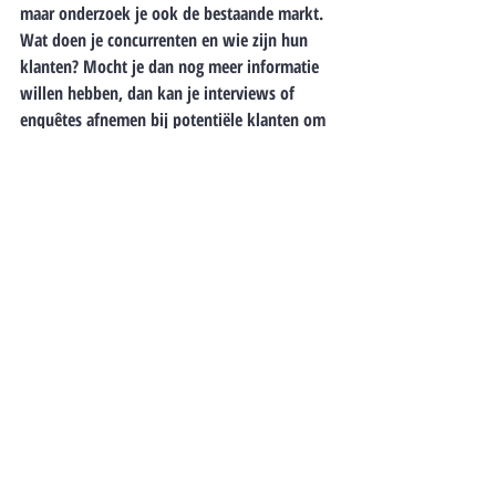
maar onderzoek je ook de bestaande markt. 
Wat doen je concurrenten en wie zijn hun 
klanten? Mocht je dan nog meer informatie 
willen hebben, dan kan je interviews of 
enquêtes 
afnemen bij potentiële klanten om 
nog beter te begrijpen waar hun behoeften 
en voorkeuren liggen.
Als je al deze informatie voor jezelf 
verzameld hebt, dan heb je een goed beeld 
van het doel van jouw evenement en wie de 
beoogde doelgroep is. Deze basis zorgt 
ervoor dat de volgende stap makkelijker 
wordt om vorm te geven: 
conceptontwikkeling. 
Tips & Tricks