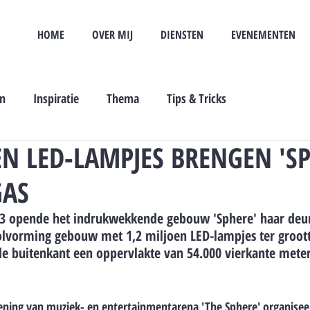
HOME
OVER MIJ
DIENSTEN
EVENEMENTEN
en
Inspiratie
Thema
Tips & Tricks
EN LED-LAMPJES BRENGEN 'S
GAS
3 opende het indrukwekkende gebouw 'Sphere' haar deure
olvorming gebouw met 1,2 miljoen LED-lampjes ter groott
e buitenkant een oppervlakte van 54.000 vierkante meter, 
ning van muziek- en entertainmentarena 'The Sphere' organisee