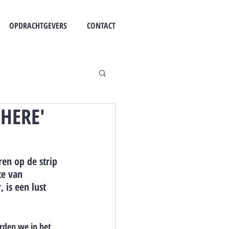
OPDRACHTGEVERS
CONTACT
PHERE'
n op de strip 
e van 
is een lust 
rden we in het 