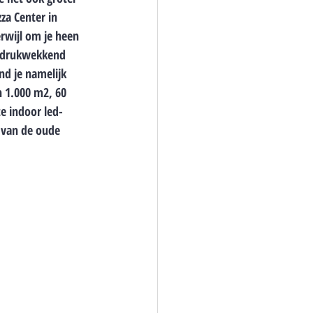
zza Center in 
erwijl om je heen 
 indrukwekkend 
nd je namelijk 
 1.000 m2, 60 
te indoor led-
 van de oude 