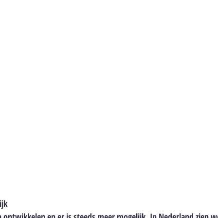
ijk
ch ontwikkelen en er is steeds meer mogelijk. In Nederland zien w